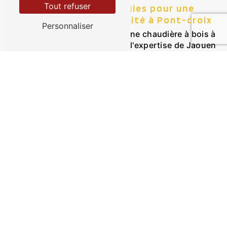
Tout refuser
Contactez Jaouen Energies pour une
chaudière à bois de qualité à Pont-croix
Personnaliser
Si vous envisagez d'installer une chaudière à bois à
Pont-croix, faites confiance à l'expertise de Jaouen
Energies. Notre équipe est à votre écoute pour
vous conseiller et vous accompagner dans le choix
de la solution de chauffage idéale pour votre
domicile. Contactez-nous dès aujourd'hui pour
bénéficier d'une installation professionnelle et d'un
service personnalisé à Pont-croix et ses alentours.