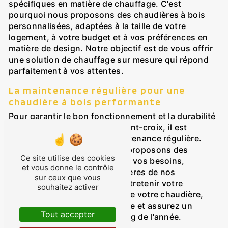
spécifiques en matière de chauffage. C'est
pourquoi nous proposons des chaudières à bois
personnalisées, adaptées à la taille de votre
logement, à votre budget et à vos préférences en
matière de design. Notre objectif est de vous offrir
une solution de chauffage sur mesure qui répond
parfaitement à vos attentes.
La maintenance régulière pour une
chaudière à bois performante
Pour garantir le bon fonctionnement et la durabilité
de votre chaudière à bois à Pont-croix, il est
essentiel de réaliser une maintenance régulière.
Chez Jaouen Energies, nous proposons des
Ce site utilise des cookies
contrats d'entretien adaptés à vos besoins,
et vous donne le contrôle
comprenant des visites régulières de nos
sur ceux que vous
techniciens pour vérifier et entretenir votre
souhaitez activer
installation. En prenant soin de votre chaudière,
vous prolongez sa durée de vie et assurez un
Tout accepter
chauffage efficace tout au long de l'année.